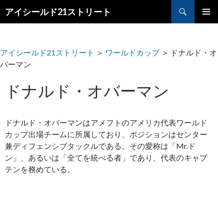
検
アイシールド21ストリート
索
コ
メ
ン
テ
イ
ン
アイシールド21ストリート
＞
ワールドカップ
＞
ドナルド・オ
ツ
ン
バーマン
へ
メ
ス
ドナルド・オバーマン
キ
ニ
ッ
プ
ュ
ドナルド・オバーマンはアメフトのアメリカ代表ワールド
ー
カップ出場チームに所属しており、ポジションはセンター
兼ディフェンシブタックルである。その愛称は「Mr.ド
ン」、あるいは「全てを統べる者」であり、代表のキャプ
テンを務めている。