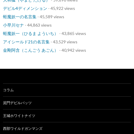
デビル4ディメンション
- 45,922 views
蛭魔妖一の名言集
- 45,589 views
小早川セナ
- 44,863 views
蛭魔妖一（ひるま よういち）
- 43,865 views
アイシールド21の名言集
- 43,529 views
金剛阿含（こんごう あごん）
- 40,942 views
コラム
泥門デビルバッツ
王城ホワイトナイツ
西部ワイルドガンマンズ