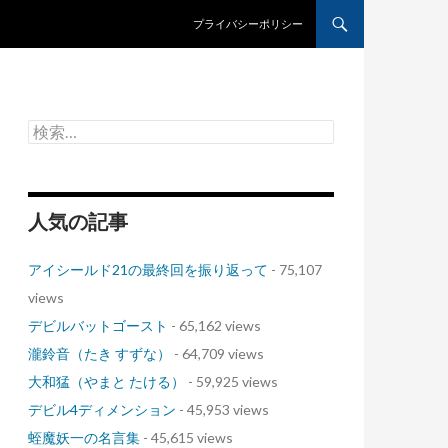
コンテンツへスキップ
プライバシーポリシー
検
索:
人気の記事
アイシールド21の最終回を振り返って
- 75,107
views
デビルバットゴースト
- 65,162 views
瀧鈴音（たき すずな）
- 64,709 views
大和猛（やまと たける）
- 59,925 views
デビル4ディメンション
- 45,953 views
蛭魔妖一の名言集
- 45,615 views