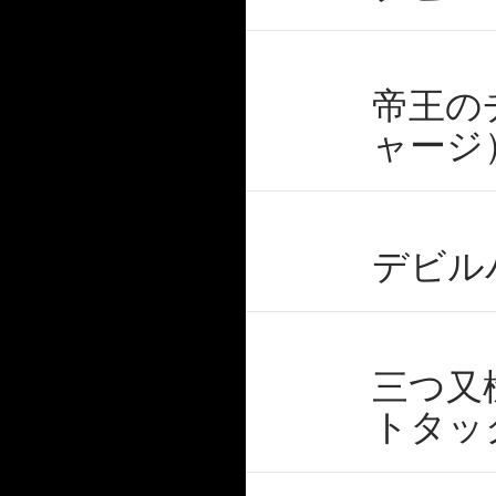
帝王の
ャージ
デビル
三つ又
トタッ