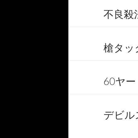
不良殺
槍タッ
60ヤ
デビル