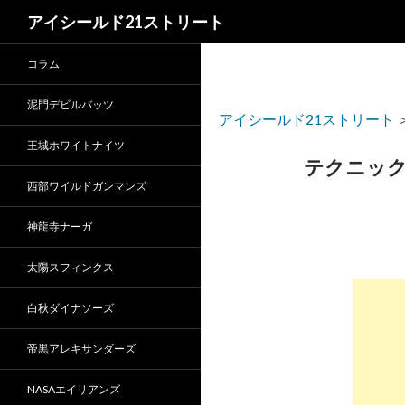
検
アイシールド21ストリート
索
コラム
泥門デビルバッツ
アイシールド21ストリート
王城ホワイトナイツ
テクニッ
西部ワイルドガンマンズ
神龍寺ナーガ
太陽スフィンクス
白秋ダイナソーズ
帝黒アレキサンダーズ
NASAエイリアンズ