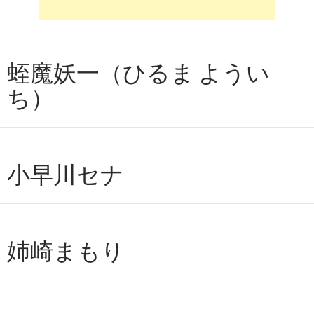
蛭魔妖一（ひるま ようい
ち）
小早川セナ
姉崎まもり