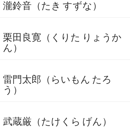
瀧鈴音（たき すずな）
栗田良寛（くりた りょうか
ん）
雷門太郎（らいもん たろ
う）
武蔵厳（たけくら げん）