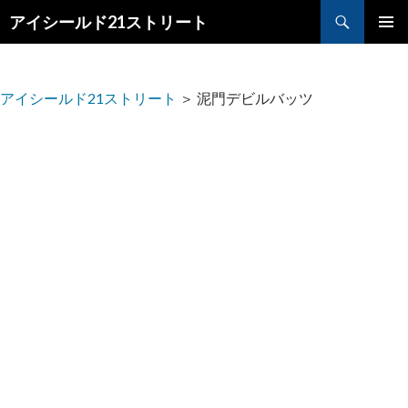
検
アイシールド21ストリート
索
コ
メ
ン
テ
イ
ン
アイシールド21ストリート
＞
泥門デビルバッツ
ツ
ン
へ
メ
ス
キ
ニ
ッ
プ
ュ
ー