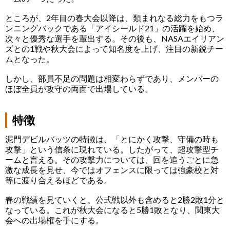
ところが、2年目の春大会以降は、類まれなる総力をもつラ
ンニングバックである「アイシールド21」の活躍を始め、
次々と優秀な選手を輩出する。その後も、NASAエイリアン
ズとの1戦や秋大会によって知名度を上げ、注目の新鋭チー
ムとなった。
しかし、部員不足の問題は相変わらずであり、メンバーの
ほぼ全員が攻守の両面で出場している。
特徴
泥門デビルバッツの特徴は、「とにかく攻撃、守備の時も
攻撃」という信条に現れている。したがって、超攻撃型チ
ームと言える。その攻撃力については、回を追うごとに急
激な成長を見せ、今ではオフェンスに限っては強豪校と対
等に渡り合えるほどである。
春の戦績を見ていくと、公式戦以外も含めると2勝2敗1分と
なっている。これが秋大会になると5勝1敗となり、関東大
会への出場権を手にする。