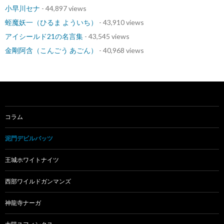
小早川セナ
- 44,897 views
蛭魔妖一（ひるま よういち）
- 43,910 views
アイシールド21の名言集
- 43,545 views
金剛阿含（こんごう あごん）
- 40,968 views
コラム
泥門デビルバッツ
王城ホワイトナイツ
西部ワイルドガンマンズ
神龍寺ナーガ