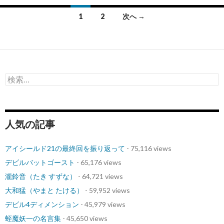
投
1
2
次へ →
稿
ナ
ビ
検
ゲ
索:
ー
シ
人気の記事
ョ
アイシールド21の最終回を振り返って
- 75,116 views
ン
デビルバットゴースト
- 65,176 views
瀧鈴音（たき すずな）
- 64,721 views
大和猛（やまと たける）
- 59,952 views
デビル4ディメンション
- 45,979 views
蛭魔妖一の名言集
- 45,650 views