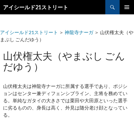
検
アイシールド21ストリート
索
コ
メ
ン
テ
イ
ン
アイシールド21ストリート
＞
神龍寺ナーガ
＞
山伏権太夫（や
ツ
ン
まぶし ごんだゆう）
へ
メ
ス
山伏権太夫（やまぶし ごん
キ
ニ
ッ
だゆう）
プ
ュ
ー
山伏権太夫は神龍寺ナーガに所属する選手であり、ポジシ
ョンはセンター兼ディフェンシブライン、主将を務めてい
る。単純なガタイの大きさでは栗田や大田原といった選手
に劣るものの、身長は高く、外見は随分老け顔となってい
る。