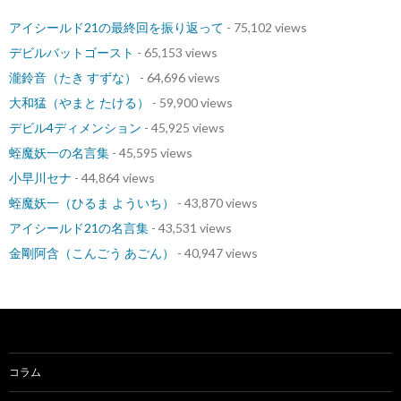
アイシールド21の最終回を振り返って
- 75,102 views
デビルバットゴースト
- 65,153 views
瀧鈴音（たき すずな）
- 64,696 views
大和猛（やまと たける）
- 59,900 views
デビル4ディメンション
- 45,925 views
蛭魔妖一の名言集
- 45,595 views
小早川セナ
- 44,864 views
蛭魔妖一（ひるま よういち）
- 43,870 views
アイシールド21の名言集
- 43,531 views
金剛阿含（こんごう あごん）
- 40,947 views
コラム