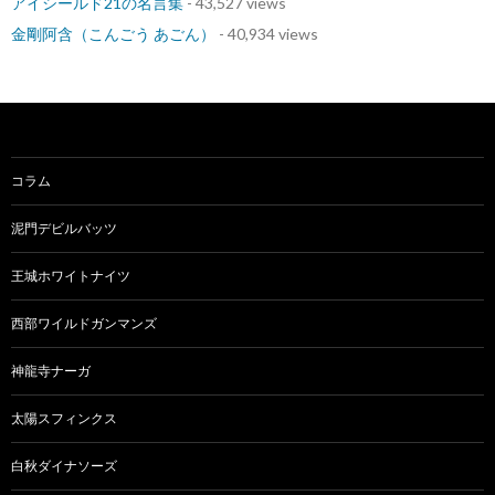
アイシールド21の名言集
- 43,527 views
金剛阿含（こんごう あごん）
- 40,934 views
コラム
泥門デビルバッツ
王城ホワイトナイツ
西部ワイルドガンマンズ
神龍寺ナーガ
太陽スフィンクス
白秋ダイナソーズ