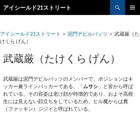
検
アイシールド21ストリート
索
コ
メ
ン
テ
イ
ン
アイシールド21ストリート
＞
泥門デビルバッツ
＞
武蔵厳（た
ツ
ン
けくら げん）
へ
メ
ス
武蔵厳（たけくら げん）
キ
ニ
ッ
プ
ュ
武蔵厳は泥門デビルバッツのメンバーで、ポジションはキ
ー
ッカー兼ラインバッカーである。「
ムサシ
」と皆から呼ば
れている。その容姿は老け顔が特徴的であり、およそ高校
生には見えない顔立ちをしているため、ヒル魔からは糞
（ファッキン）ジジイと呼ばれている。