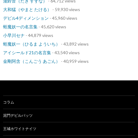
瀧鈴音（たき すずな）
- 64,712 views
大和猛（やまと たける）
- 59,930 views
デビル4ディメンション
- 45,960 views
蛭魔妖一の名言集
- 45,620 views
小早川セナ
- 44,879 views
蛭魔妖一（ひるま よういち）
- 43,892 views
アイシールド21の名言集
- 43,540 views
金剛阿含（こんごう あごん）
- 40,959 views
コラム
泥門デビルバッツ
王城ホワイトナイツ