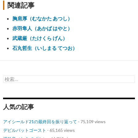
関連記事
胸肩厚（むなかた あつし）
赤羽隼人（あかば はやと）
武蔵厳（たけくら げん）
石丸哲生（いしまる てつお）
検
索:
人気の記事
アイシールド21の最終回を振り返って
- 75,109 views
デビルバットゴースト
- 65,165 views