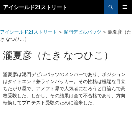
検
アイシールド21ストリート
索
コ
メ
ン
テ
イ
ン
アイシールド21ストリート
＞
泥門デビルバッツ
＞
瀧夏彦（た
ツ
ン
き なつひこ）
へ
メ
ス
瀧夏彦（たき なつひこ）
キ
ニ
ッ
プ
ュ
瀧夏彦は泥門デビルバッツのメンバーであり、ポジション
ー
はタイトエンド兼ラインバッカー。その性格は極端な目立
ちたがり屋で、アメフト界で人気者になろうと目論んで高
校受験した。しかし、その結果は全て不合格であり、方向
転換してプロテスト受験のために渡米した。