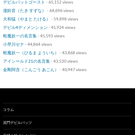
デビルバットゴースト
- 65,152 views
瀧鈴音（たき すずな）
- 64,696 views
大和猛（やまと たける）
- 59,898 views
デビル4ディメンション
- 45,924 views
蛭魔妖一の名言集
- 45,593 views
小早川セナ
- 44,864 views
蛭魔妖一（ひるま よういち）
- 43,868 views
アイシールド21の名言集
- 43,530 views
金剛阿含（こんごう あごん）
- 40,947 views
コラム
泥門デビルバッツ