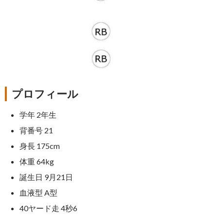
プロフィール
学年 2年生
背番号 21
身長 175cm
体重 64kg
誕生日 9月21日
血液型 A型
40ヤード走 4秒6