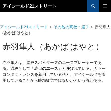
検
アイシールド21ストリート
索
コ
メ
ン
テ
イ
ン
アイシールド21ストリート
＞
その他の高校・選手
＞
赤羽隼人
ツ
ン
（あかば はやと）
へ
メ
ス
赤羽隼人（あかば はやと）
キ
ニ
ッ
プ
ュ
赤羽隼人は、盤戸スパイダーズのエースプレーヤーであ
ー
る。通称として「
赤目のエース
」と呼ばれている。カラー
コンタクトレンズを着用している説と、アイシールドを着
用していることから眼精疲労ではないかという説がある。