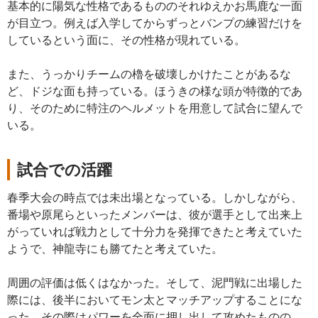
基本的に陽気な性格であるもののそれゆえかお馬鹿な一面
が目立つ。例えば入学してからずっとバンプの練習だけを
しているという面に、その性格が現れている。
また、うっかりチームの櫓を破壊しかけたことがあるな
ど、ドジな面も持っている。ほうきの様な頭が特徴的であ
り、そのために特注のヘルメットを用意して試合に望んで
いる。
試合での活躍
春季大会の時点では未出場となっている。しかしながら、
番場や原尾らといったメンバーは、彼が選手として出来上
がっていれば戦力として十分力を発揮できたと考えていた
ようで、神龍寺にも勝てたと考えていた。
周囲の評価は低くはなかった。そして、泥門戦に出場した
際には、後半においてモン太とマッチアップすることにな
った。その際はパワーを全面に押し出して攻めたものの、