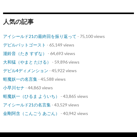
人気の記事
アイシールド21の最終回を振り返って
- 75,100 views
デビルバットゴースト
- 65,149 views
瀧鈴音（たき すずな）
- 64,693 views
大和猛（やまと たける）
- 59,896 views
デビル4ディメンション
- 45,922 views
蛭魔妖一の名言集
- 45,588 views
小早川セナ
- 44,863 views
蛭魔妖一（ひるま よういち）
- 43,865 views
アイシールド21の名言集
- 43,529 views
金剛阿含（こんごう あごん）
- 40,942 views