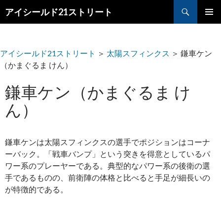
検
アイシールド21ストリート
索
コ
メ
ン
テ
イ
ン
アイシールド21ストリート
＞
太陽スフィンクス
＞
鎌車ケン
ツ
ン
（かまぐるま けん）
へ
メ
ス
鎌車ケン（かまぐるま け
キ
ニ
ッ
ん）
プ
ュ
ー
鎌車ケンは太陽スフィンクスの選手でポジションはコーナ
ーバック。「戦車バンプ」という突きを得意としているパ
ワー系のプレーヤーである。典型的なパワー系の後衛の選
手であるものの、前衛陣の体格と比べると手足が細長いの
が特徴的である。