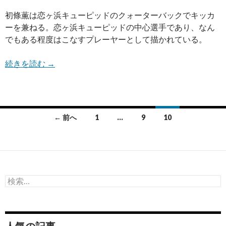
初條薫は恋ヶ浜キューピッドのクォーターバックでキッカ
ーを兼ねる。恋ヶ浜キューピッドの中心選手であり、なん
でもある程度はこなすプレーヤーとして描かれている。
続きを読む
→
投
← 前へ
1
…
9
10
稿
ナ
ビ
検
ゲ
索:
ー
シ