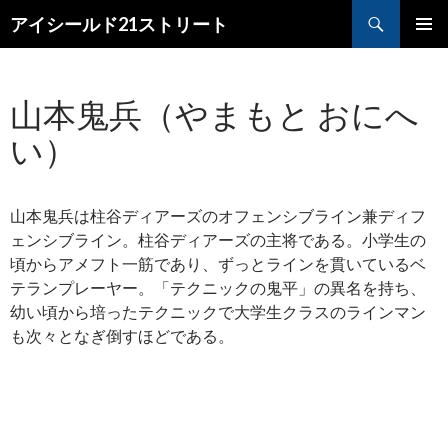
検
アイシールド21ストリート
索
コ
メ
ン
テ
イ
山本鬼兵（やまもと おにへ
ン
ツ
ン
い）
へ
メ
ス
キ
ニ
ッ
山本鬼兵は柱谷ディアーズのオフェンシブライン兼ディフ
プ
ュ
ェンシブライン。柱谷ディアーズの主将である。小学生の
頃からアメフト一筋であり、ずっとラインを貫いているベ
ー
テランプレーヤー。「テクニックの鬼平」の異名を持ち、
幼い頃から培ったテクニックで大学生クラスのラインマン
も次々となぎ倒すほどである。