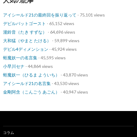
人気の記事
ョ
アイシールド21の最終回を振り返って
- 75,101 views
ン
デビルバットゴースト
- 65,152 views
瀧鈴音（たき すずな）
- 64,696 views
大和猛（やまと たける）
- 59,899 views
デビル4ディメンション
- 45,924 views
蛭魔妖一の名言集
- 45,595 views
小早川セナ
- 44,864 views
蛭魔妖一（ひるま よういち）
- 43,870 views
アイシールド21の名言集
- 43,530 views
金剛阿含（こんごう あごん）
- 40,947 views
コラム