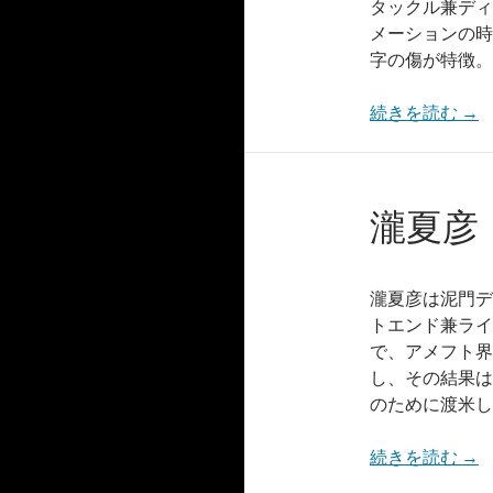
タックル兼ディ
メーションの時
字の傷が特徴。
続きを読む
→
瀧夏彦
瀧夏彦は泥門デ
トエンド兼ライ
で、アメフト界
し、その結果は
のために渡米し
続きを読む
→