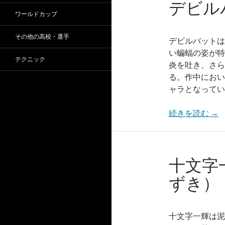
デビル
ワールドカップ
その他の高校・選手
デビルバットは
い蝙蝠の姿が特
テクニック
炎を吐き、さら
る。作中におい
ャラとなってい
続きを読む
→
十文字
ずき）
十文字一輝は泥