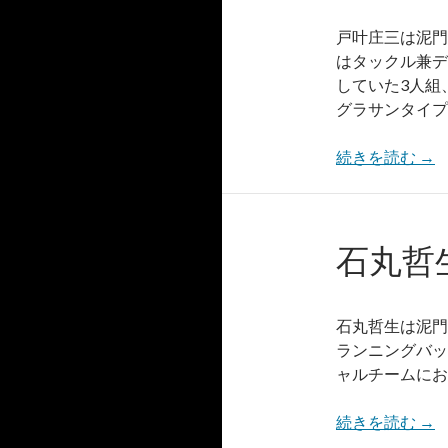
戸叶庄三は泥門
はタックル兼デ
していた3人組
グラサンタイプ
続きを読む
→
石丸哲
石丸哲生は泥門
ランニングバッ
ャルチームにお
続きを読む
→