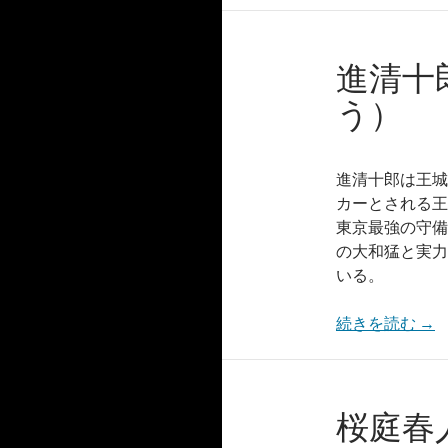
進清十
う）
進清十郎は王城
カーとされる王
東京最強の守備
の大和猛と実力
いる。
続きを読む
→
桜庭春