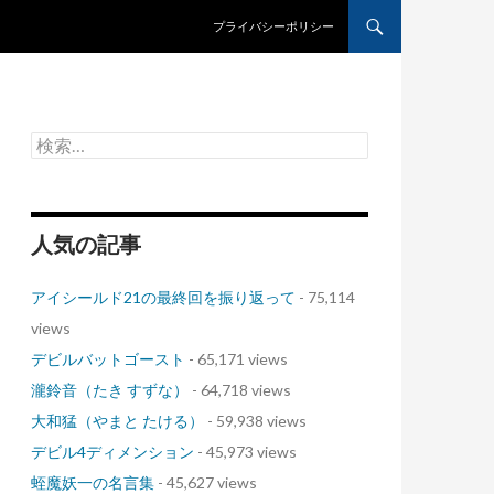
コンテンツへスキップ
プライバシーポリシー
検
索:
人気の記事
アイシールド21の最終回を振り返って
- 75,114
views
デビルバットゴースト
- 65,171 views
瀧鈴音（たき すずな）
- 64,718 views
大和猛（やまと たける）
- 59,938 views
デビル4ディメンション
- 45,973 views
蛭魔妖一の名言集
- 45,627 views