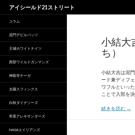
検
アイシールド21ストリート
索
コラム
泥門デビルバッツ
小結大
王城ホワイトナイツ
ち）
西部ワイルドガンマンズ
小結大吉は泥門
神龍寺ナーガ
ード兼ディフェ
ワフルといった
太陽スフィンクス
ことで入部を決
白秋ダイナソーズ
続きを読む
→
帝黒アレキサンダーズ
NASAエイリアンズ