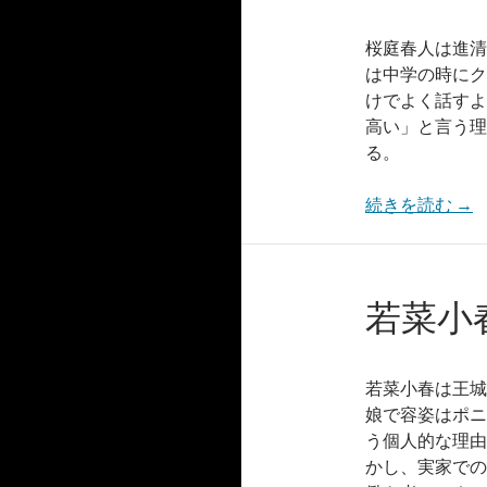
桜庭春人は進清
は中学の時にク
けでよく話すよ
高い」と言う理
る。
続きを読む
→
若菜小
若菜小春は王城
娘で容姿はポニ
う個人的な理由
かし、実家での