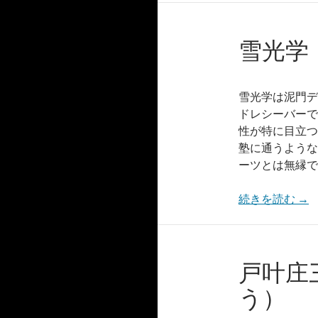
雪光学
雪光学は泥門デ
ドレシーバーで
性が特に目立つ
塾に通うような
ーツとは無縁で
続きを読む
→
戸叶庄
う）