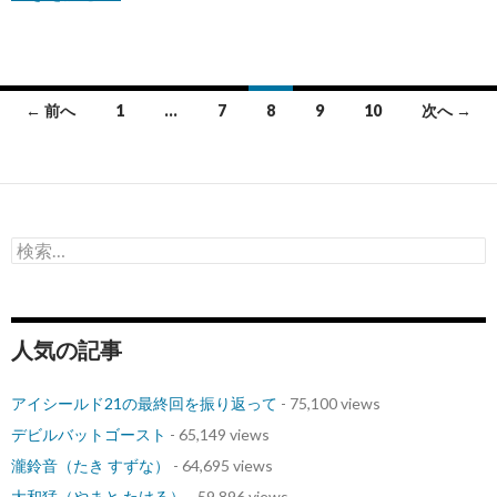
投
← 前へ
1
…
7
8
9
10
次へ →
稿
ナ
ビ
検
ゲ
索:
ー
シ
人気の記事
ョ
アイシールド21の最終回を振り返って
- 75,100 views
ン
デビルバットゴースト
- 65,149 views
瀧鈴音（たき すずな）
- 64,695 views
大和猛（やまと たける）
- 59,896 views