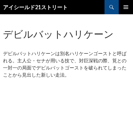
検
アイシールド21ストリート
索
コ
メ
ン
テ
イ
デビルバットハリケーン
ン
ツ
ン
へ
メ
ス
デビルバットハリケーンは別名ハリケーンゴーストと呼ば
キ
ニ
れる。主人公・セナが用いる技で、対巨深戦の際、筧との
ッ
一対一の局面でデビルバットゴーストを破られてしまった
プ
ュ
ことから見出した新しい走法。
ー