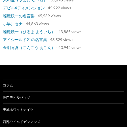
デビル4ディメンション
- 45,922 views
蛭魔妖一の名言集
- 45,589 views
小早川セナ
- 44,863 views
蛭魔妖一（ひるま よういち）
- 43,865 views
アイシールド21の名言集
- 43,529 views
金剛阿含（こんごう あごん）
- 40,942 views
コラム
泥門デビルバッツ
王城ホワイトナイツ
西部ワイルドガンマンズ